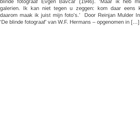
blinde fotograaf Evgen Bavcar (1946). ‘Maar ik heb mij
galerien. Ik kan niet tegen u zeggen: kom daar eens k
daarom maak ik juist mijn foto’s.’ Door Reinjan Mulder In
‘De blinde fotograaf’ van W.F. Hermans – opgenomen in […]