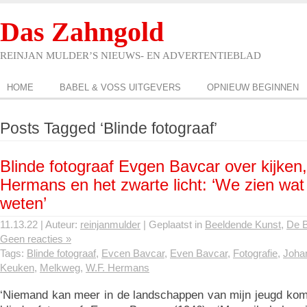
Das Zahngold
REINJAN MULDER’S NIEUWS- EN ADVERTENTIEBLAD
HOME
BABEL & VOSS UITGEVERS
OPNIEUW BEGINNEN
Posts Tagged ‘Blinde fotograaf’
Blinde fotograaf Evgen Bavcar over kijken
Hermans en het zwarte licht: ‘We zien wa
weten’
11.13.22 | Auteur:
reinjanmulder
| Geplaatst in
Beeldende Kunst
,
De 
Geen reacties »
Tags:
Blinde fotograaf
,
Evcen Bavcar
,
Even Bavcar
,
Fotografie
,
Joha
Keuken
,
Melkweg
,
W.F. Hermans
‘Niemand kan meer in de landschappen van mijn jeugd kom