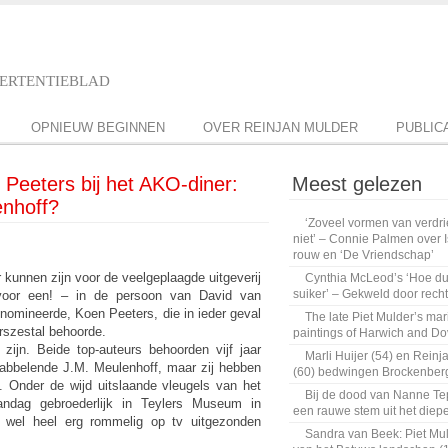
VERTENTIEBLAD
OPNIEUW BEGINNEN
OVER REINJAN MULDER
PUBLIC
Peeters bij het AKO-diner:
Meest gelezen
enhoff?
‘Zoveel vormen van verdriet
niet’ – Connie Palmen over I
rouw en ‘De Vriendschap’
 kunnen zijn voor de veelgeplaagde uitgeverij
Cynthia McLeod’s ‘Hoe d
suiker’ – Gekweld door rech
voor een! – in de persoon van David van
omineerde, Koen Peeters, die in ieder geval
The late Piet Mulder’s mar
erszestal behoorde.
paintings of Harwich and Do
ijn. Beide top-auteurs behoorden vijf jaar
Marli Huijer (54) en Reinj
rabbelende J.M. Meulenhoff, maar zij hebben
(60) bedwingen Brockenberg
n. Onder de wijd uitslaande vleugels van het
Bij de dood van Nanne Te
ndag gebroederlijk in Teylers Museum in
een rauwe stem uit het diep
 wel heel erg rommelig op tv uitgezonden
Sandra van Beek: Piet Mul