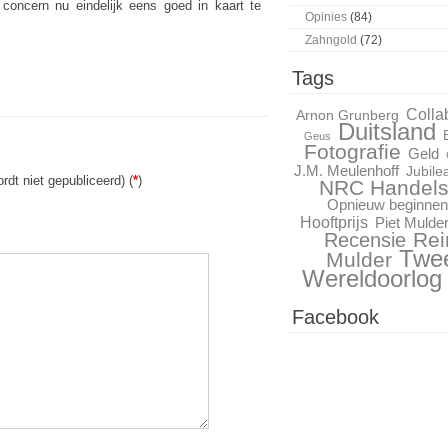
oncern nu eindelijk eens goed in kaart te
Opinies
(84)
Zahngold
(72)
Tags
Colla
Arnon Grunberg
Duitsland
Geus
Fotografie
Geld
J.M. Meulenhoff
Jubile
rdt niet gepubliceerd) (
*
)
NRC Handels
Opnieuw beginnen
Hooftprijs
Piet Mulde
Rei
Recensie
Twe
Mulder
Wereldoorlog
Facebook