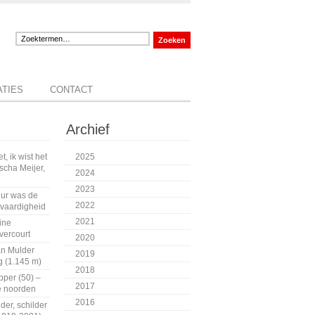
ATIES
CONTACT
Archief
, ik wist het
2025
scha Meijer,
2024
2023
uur was de
2022
tvaardigheid
2021
ine
vercourt
2020
an Mulder
2019
 (1.145 m)
2018
pper (50) –
2017
e noorden
2016
der, schilder