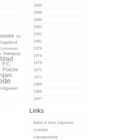
1989
1988
1986
1983
1982
boratie
De
1981
Engeland
1979
Gymnasium
a
Nobelprijs
1978
blad
1976
P.C.
Poëzie
r
1975
njan
1971
ede
1969
Uitgeven
1968
1947
Links
Babel & Voss Uitgevers
Linkedin
Literatuurplein