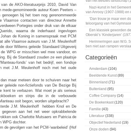
van het Betuws landschap (
van de AKO-literatuurprijs 2010, David Van
Nazi-kunst in het Gemeen
ijn mede-genomineerde auteur Koen Peeters –
van Anrooy (1907-1988) en
s genoegen bij het toen nog gerenommeerde
‘Dan trouw je maar een do
de Vlaamse contacten van directeur Annette
teloorgang van het Gymnasiu
verdween Portegies onder druk van de elkaar
Een klassiek geworden de
Querido, waarna de inderhaast ingevlogen
Oberski’s ‘Kinderjaren’ (197
n
Johan de Koning in samenspraak met PCM
dat alle Vlaamse auteurs van J.M. Meulenhoff
Herinneringen aan W.G. Se
ben niet aan rampen verslaa
e door Willems geleide Standaard Uitgeverij
t de WPG er misschien wel mee vandoor, en
Categorieën
ing. Bij de Standaard zouden ze een plaatsje
/Manteau-fonds’ van het bedrijf, een fondsje
ch met J.M. Meulenhoff noch met het oude
Amsterdam
(104)
Beeldende Kunst
(89)
dan maar meteen door te schuiven naar het
Binnenland
(71)
r geleide non-fictiefonds van De Bezige Bij
Buitenland
(95)
e kent te verbazen. Wat moet je als serieus
ookboeken en strips die in de verbouwde
Coffee Company
(14)
Manteau ooit begon, worden uitgebracht?
De Boekenkast
(120)
isterde J.M. Meulenhoff hebben Knol en De
Familie
(43)
s gegeven aan het net weer opkrabbelende
Literatuur
(338)
trokken ook Charlotte Mutsaers en Patricia de
en WPG dochter.
Objectief Nederland
(19)
om de gevolgen van het PCM-‘wanbeleid’ (Hof
Onze doden
(94)