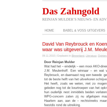
Das Zahngold
REINJAN MULDER’S NIEUWS- EN AD
HOME
BABEL & VOSS UITGEVERS
David Van Reybrouck en Koen 
waar was uitgeverij J.M. Meul
09.11.2010 | Geplaatst in
Binnenland
,
Literatuur
,
Opinies
Door Reinjan Mulder
Wat had het – eindelijk – een mooi AKO-diner
J.M. Meulenhoff. Een winnaar – en wat 
Reybrouck, en daarnaast nog een tweede gen
tot de beste helft van het uitverkoren schrijv
Het heeft, zoals we weten, niet zo mogen z
geleden nog tot de keurtroepen van het opk
hun ouderlijk nest inmiddels beiden verlate
WPG-concern zaten zij nu afgelopen maa
Haarlem aan, aan de – rechtstreeks maar
feestdis rond de uitreiking.