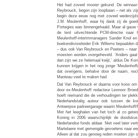
Het had zoveel mooier gekund. De winnaar 
Reybrouck, begon zijn loopbaan – net als z
begin deze eeuw nog met zoveel wederzijd
J.M. Meulenhoff, waar hij dank zij de goe
Portegies was binnengehaald. Maar al gauw 
de tent uitvechtende PCM-directie naar 
Meulenhoff-interimmanagers Sander Knol e
boekendivisieleider Erik Willems bepaalden 
– dus ook Van Reybrouck en Peeters – naar d
moesten worden overgeheveld. ‘Anders gaa
dan zijn we ze helemaal kwijt,’ aldus De Kon
kunnen krijgen in het nog jonge ‘Meulenhoff
dat overigens, behalve door de naam, no
Manteau veel te maken had.
Dat Van Reybrouck er daarna voor koos om 
door ex-Meulenhoff redacteur Leonoor Broede
hoeft niemand die de verhoudingen ter plekk
Nederlandstalig auteur ook tussen de k
Antwerpse parkeergarage waarin Meulenhoff/
Met het leeghalen van het toch al zo gete
Koning in 2006 waarschijnlijk de doodsku
Nederlandse fonds aldaar. Niet veel later ver
Martelaere met gemengde gevoelens naar e
Alleen al dat zou genoeg reden moeten zijn 