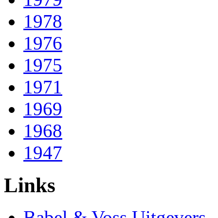
1978
1976
1975
1971
1969
1968
1947
Links
Babel & Voss Uitgevers