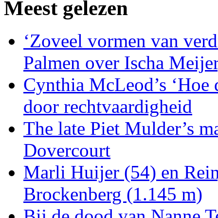
Meest gelezen
‘Zoveel vormen van verdri
Palmen over Ischa Meije
Cynthia McLeod’s ‘Hoe d
door rechtvaardigheid
The late Piet Mulder’s m
Dovercourt
Marli Huijer (54) en Re
Brockenberg (1.145 m)
Bij de dood van Nanne Te